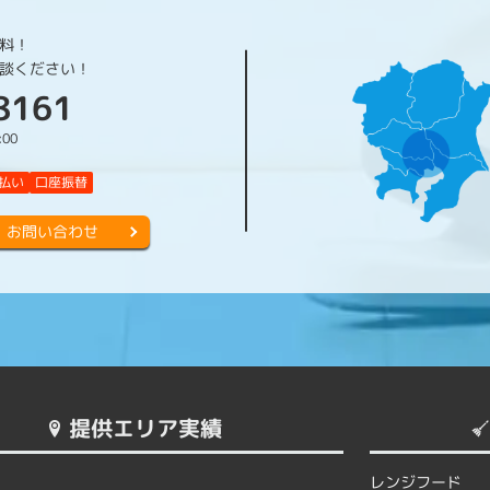
料！
談ください！
8161
:00
払い
口座振替
お問い合わせ
提供エリア実績
レンジフード