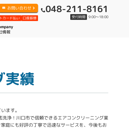
048-211-8161
お問い合わせ
受付時間
9:00
〜
18:00
トカード払い
口座振替
ompany
社情報
グ実績
ています。
底洗浄！川口市で信頼できるエアコンクリーニング業
き家庭にも好評の丁寧で迅速なサービスを、今後もお