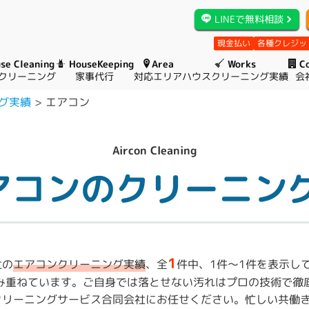
LINEで無料相談
現金払い
各種クレジッ
se Cleaning
HouseKeeping
Area
Works
C
クリーニング
家事代行
対応エリア
ハウスクリーニング実績
会
グ実績
エアコン
Aircon Cleaning
アコンのクリーニン
1
社の
エアコンクリーニング実績
、全
件中、1件〜1件を表示し
み重ねています。ご自身では落とせない汚れはプロの技術で徹
）クリーニングサービス合同会社にお任せください。忙しい共働